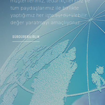
müşterilerimiz, tedarikçilerimiz ve
tüm paydaşlarımız ile birlikte
yaptığımız her işte sürdürülebilir
değer yaratmayı amaçlıyoruz.
SÜRDÜREBILIRLIK