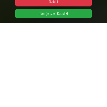
Reddet
Tüm Çerezleri Kabul Et
Bu amacı kurumsal yönetim yaklaşımımızın ve
yapılanmamızın tamamlayıcı bir öğesi olarak kabul
ediyoruz.
Amacımıza ulaşmak için;
İş hedeflerimizi ekonomik, sosyal ve çevresel
sürdürülebilirliği göz önüne alarak belirleyeceğimizi,
Tüm iş süreçlerimizde müşteri beklentileri ve rakip
faaliyetlerini dikkate alarak sahip olduğumuz
üstünlüğü sürdüreceğimizi,
Karlı büyüme ve verimlilik için iş süreçlerimizi sürekli
ölçeceğimizi ve değerlendireceğimizi, çıkan sonuçları